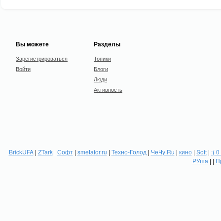
Вы можете
Разделы
Зарегистрироваться
Топики
Войти
Блоги
Люди
Активность
BrickUFA
|
ZTark
|
Софт
|
smetafor.ru
|
Техно-Голод
|
ЧеЧу.Ru
|
кино
|
Soft
|
:( 0
РУша
| |
П