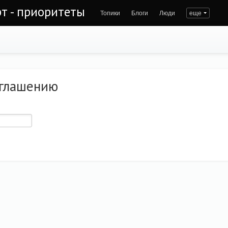
рт - приоритеты
Топики
Блоги
Люди
еще
иглашению