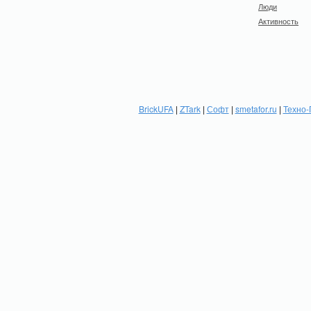
Люди
Активность
BrickUFA
|
ZTark
|
Софт
|
smetafor.ru
|
Техно-