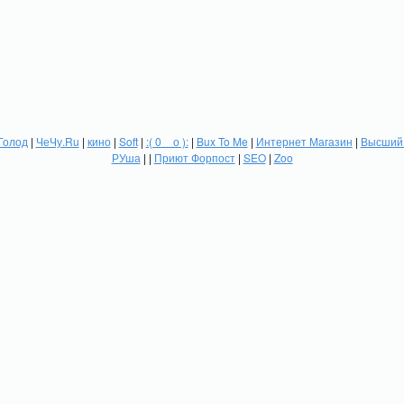
Голод
|
ЧеЧу.Ru
|
кино
|
Soft
|
:( 0 _ о ):
|
Bux To Me
|
Интернет Магазин
|
Высший 
РУша
| |
Приют Форпост
|
SEO
|
Zoo