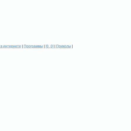
в интернете
|
Программы
|
[0_0]
|
Приколы
|