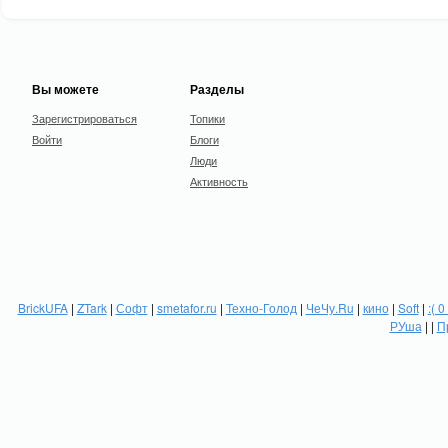
Вы можете
Разделы
Зарегистрироваться
Топики
Войти
Блоги
Люди
Активность
BrickUFA
|
ZTark
|
Софт
|
smetafor.ru
|
Техно-Голод
|
ЧеЧу.Ru
|
кино
|
Soft
|
:( 0
РУша
| |
П