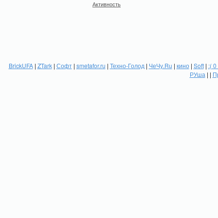
Активность
BrickUFA
|
ZTark
|
Софт
|
smetafor.ru
|
Техно-Голод
|
ЧеЧу.Ru
|
кино
|
Soft
|
:( 0
РУша
| |
П