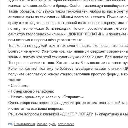
импланты южнокорейского бренда Osstem, используя новейшую техн
Таким образом, пользуясь такой технологией, любой из вас может 
сияющие зубы по технологии All-on-4 всего за 3 сеанса. Пожилые л
сразу же отрицательно кивают головой из стороны в сторону, мол «
потому что не может быть никогда». Но они просто не знают, что те
сайт стоматологической клиники «ДОКТОР ЛОПАТИН» и почитайте с
вам оставил в первом абзаце этого текста.
Только вы не подумайте, что технология настолько новая, что не в
Бояться не нужно! Уже полмира, как минимум сверкает современн
зубами, потому что этой технологии уже более 20 лет. Всё давно п
Теперь все зависит от вас. Хотите ли вы быть похожим на известну
Конечно, хотите! Поэтому не бойтесь, а зайдите на сайт клиники
получите бесплатную консультацию, заполнив простую форму, в ко
только:
• Своё имя;
• Номер своего телефона;
• Нажать оранжевую клавишу «Отправить».
Очень скоро вам перезвонит администратор стоматологической 
и ответит на все ваши вопросы.
Решайте вопросы с клиникой «ДОКТОР ЛОПАТИН» оперативно и бы
Стоматология
,
Москва
,
зубы
,
технология