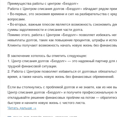
Преимущества работы с центром «Бездолг»
Работа с Центром списания долгов «Бездолг» обладает рядом пре
• Во-первых, это экономия времени и сил на разбирательства с кр
вопросами.
• Во-вторых, важным плюсом является возможность сэкономить де
суммы задолженности и списания части долга.
Помимо этого, работа с Центром «Бездолг» позволяет избежать не
невыплаты долгов, таких как повышение процентов, штрафы и испо
Клиенты получают возможность начать новую жизнь без финансовы
В заключение хотелось бы отметить следующее:
1. Центр списания долгов «Бездолг» — это надежный партнер для 
трудной финансовой ситуации.
2. Работа с Центром позволяет избавиться от долговых обязательст
время, а также начать новую жизнь без финансовых обременений.
Если вы столкнулись с проблемой долгов и не знаете, как из нее в
Центр списания долгов «Бездолг» и получите профессиональную п
откладывайте решение финансовых проблем на потом — обратитесь
быстрее и начните новую жизнь с чистого листа.
Читать дальше →
деньги
,
долг
,
партнёр
,
помощь
,
списание
,
центр