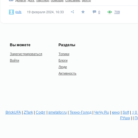
puls
19 февраля 2024, 16:33
0
709
Вы можете
Разделы
Зарегистрироваться
Топики
Войти
Блоги
Люди
Активность
BrickUFA
|
ZTark
|
Софт
|
smetafor.ru
|
Техно-Голод
|
ЧеЧу.Ru
|
кино
|
Soft
|
:( 0
РУша
| |
П