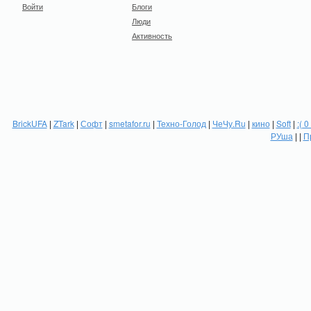
Войти
Блоги
Люди
Активность
BrickUFA
|
ZTark
|
Софт
|
smetafor.ru
|
Техно-Голод
|
ЧеЧу.Ru
|
кино
|
Soft
|
:( 0
РУша
| |
П