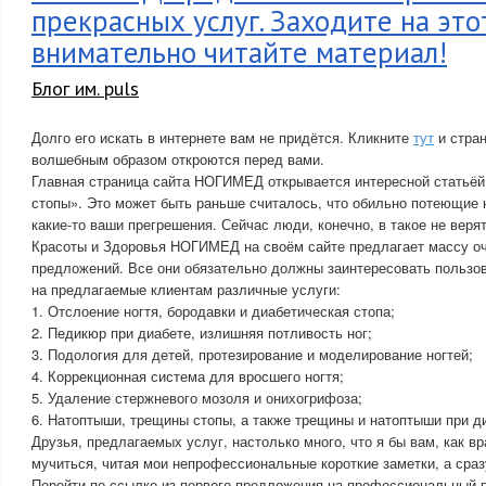
прекрасных услуг. Заходите на это
внимательно читайте материал!
Блог им. puls
Долго его искать в интернете вам не придётся. Кликните
тут
и стра
волшебным образом откроются перед вами.
Главная страница сайта НОГИМЕД открывается интересной статьё
стопы». Это может быть раньше считалось, что обильно потеющие н
какие-то ваши прегрешения. Сейчас люди, конечно, в такое не веря
Красоты и Здоровья НОГИМЕД на своём сайте предлагает массу о
предложений. Все они обязательно должны заинтересовать пользо
на предлагаемые клиентам различные услуги:
1. Отслоение ногтя, бородавки и диабетическая стопа;
2. Педикюр при диабете, излишняя потливость ног;
3. Подология для детей, протезирование и моделирование ногтей;
4. Коррекционная система для вросшего ногтя;
5. Удаление стержневого мозоля и онихогрифоза;
6. Натоптыши, трещины стопы, а также трещины и натоптыши при д
Друзья, предлагаемых услуг, настолько много, что я бы вам, как в
мучиться, читая мои непрофессиональные короткие заметки, а сразу
Перейти по ссылке из первого предложения на профессиональный