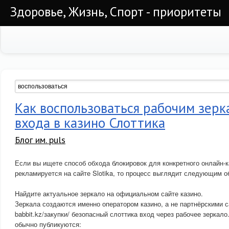
Здоровье, Жизнь, Спорт - приоритеты
Как воспользоваться рабочим зерк
входа в казино Слоттика
Блог им. puls
Если вы ищете способ обхода блокировок для конкретного онлайн-к
рекламируется на сайте Slotika, то процесс выглядит следующим о
Найдите актуальное зеркало на официальном сайте казино.
Зеркала создаются именно оператором казино, а не партнёрскими 
babbit.kz/закупки/ безопасный слоттика вход через рабочее зеркал
обычно публикуются: