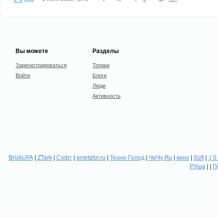
Вы можете
Разделы
Зарегистрироваться
Топики
Войти
Блоги
Люди
Активность
BrickUFA
|
ZTark
|
Софт
|
smetafor.ru
|
Техно-Голод
|
ЧеЧу.Ru
|
кино
|
Soft
|
:( 0
РУша
| |
П