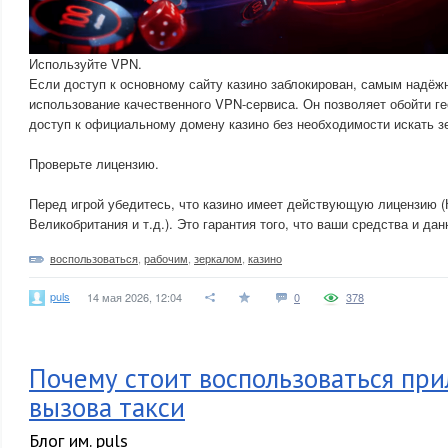
Используйте VPN.
Если доступ к основному сайту казино заблокирован, самым надё
использование качественного VPN-сервиса. Он позволяет обойти ге
доступ к официальному домену казино без необходимости искать з
Проверьте лицензию.
Перед игрой убедитесь, что казино имеет действующую лицензию (
Великобритания и т.д.). Это гарантия того, что ваши средства и д
воспользоваться
,
рабочим
,
зеркалом
,
казино
puls
14 мая 2026, 12:04
0
378
Почему стоит воспользоваться пр
вызова такси
Блог им. puls