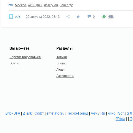
Москва
,
женщины
,
лазерная
,
навсегда
puls
25 августа 2022, 08:13
0
658
Вы можете
Разделы
Зарегистрироваться
Топики
Войти
Блоги
Люди
Активность
BrickUFA
|
ZTark
|
Софт
|
smetafor.ru
|
Техно-Голод
|
ЧеЧу.Ru
|
кино
|
Soft
|
:( 0
РУша
| |
П