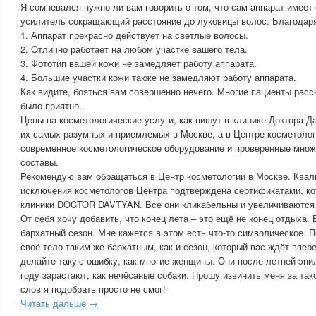
Я сомневался нужно ли вам говорить о том, что сам аппарат имее
усилитель сокращающий расстояние до луковицы волос. Благодаря
1. Аппарат прекрасно действует на светлые волосы.
2. Отлично работает на любом участке вашего тела.
3. Фототип вашей кожи не замедляет работу аппарата.
4. Большие участки кожи также не замедляют работу аппарата.
Как видите, бояться вам совершенно нечего. Многие пациенты расс
было приятно.
Цены на косметологические услуги, как пишут в клинике Доктора Да
их самых разумных и приемлемых в Москве, а в Центре косметоло
современное косметологическое оборудование и проверенные множ
составы.
Рекомендую вам обращаться в Центр косметологии в Москве. Квал
исключения косметологов Центра подтверждена сертификатами, к
клиники DOCTOR DAVTYAN. Все они кликабельны и увеличиваются 
От себя хочу добавить, что конец лета – это ещё не конец отдыха.
бархатный сезон. Мне кажется в этом есть что-то символическое. 
своё тело таким же бархатным, как и сезон, который вас ждёт впер
делайте такую ошибку, как многие женщины. Они после летней эпи
году зарастают, как нечёсаные собаки. Прошу извинить меня за так
слов я подобрать просто не смог!
Читать дальше →