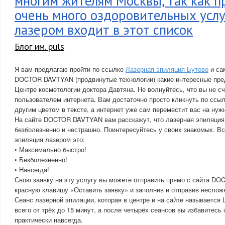
многим жителям Москвы, так как п
очень много оздоровительных услу
лазером входит в этот список
Блог им. puls
Я вам предлагаю пройти по ссылке
Лазерная эпиляция Бутово
и са
DOCTOR DAVTYAN (продвинутые технологии) какие интересные пре
Центре косметологии доктора Давтяна. Не волнуйтесь, что вы не с
пользователем интернета. Вам достаточно просто кликнуть по ссыл
другим цветом в тексте, а интернет уже сам переместит вас на нуж
На сайте DOCTOR DAVTYAN вам расскажут, что лазерная эпиляция
безболезненно и нестрашно. Поинтересуйтесь у своих знакомых. Вс
эпиляция лазером это:
• Максимально быстро!
• Безболезненно!
• Навсегда!
Свою заявку на эту услугу вы можете отправить прямо с сайта D
красную клавишу «Оставить заявку» и заполнив и отправив несло
Сеанс лазерной эпиляции, которая в центре и на сайте называется 
всего от трёх до 15 минут, а после четырёх сеансов вы избавитесь
практически навсегда.