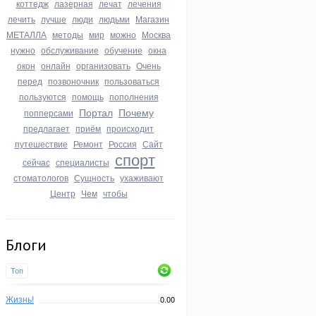
коттедж
лазерная
лечат
лечения
лечить
лучше
люди
людьми
Магазин
МЕТАЛЛА
методы
мир
можно
Москва
нужно
обслуживание
обучение
окна
окон
онлайн
организовать
Очень
перед
позвоночник
пользоваться
пользуются
помощь
пополнения
Портал
Почему
попперсами
предлагает
приём
происходит
путешествие
Ремонт
Россия
Сайт
спорт
сейчас
специалисты
стоматологов
Сущность
ухаживают
Центр
Чем
чтобы
Блоги
Топ
Жизнь!
0.00