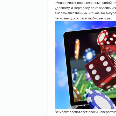
обеспечивает первоклассные онлайн-и
удобному интерфейсу сайт обеспечив
высококачественных игр казино аккур
легко находить свои любимые игры.
Веб-сайт впечатляет своей невероятн