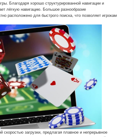
гры. Благодаря хорошо структурированной навигации и
ает лёгкую навигацию. Большое разнообразие
атно расположено для быстрого поиска, что позволяет игрокам
ой скоростью загрузки, предлагая плавное и непрерывное