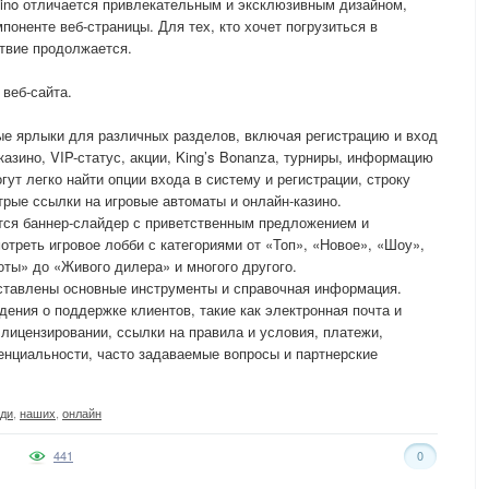
sino отличается привлекательным и эксклюзивным дизайном,
оненте веб-страницы. Для тех, кто хочет погрузиться в
твие продолжается.
 веб-сайта.
ые ярлыки для различных разделов, включая регистрацию и вход
казино, VIP-статус, акции, King’s Bonanza, турниры, информацию
гут легко найти опции входа в систему и регистрации, строку
трые ссылки на игровые автоматы и онлайн-казино.
тся баннер-слайдер с приветственным предложением и
треть игровое лобби с категориями от «Топ», «Новое», «Шоу»,
ты» до «Живого дилера» и многого другого.
дставлены основные инструменты и справочная информация.
ения о поддержке клиентов, такие как электронная почта и
 лицензировании, ссылки на правила и условия, платежи,
енциальности, часто задаваемые вопросы и партнерские
ди
,
наших
,
онлайн
441
0