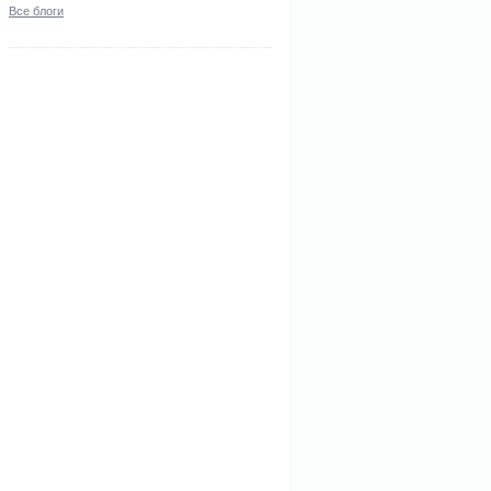
Все блоги