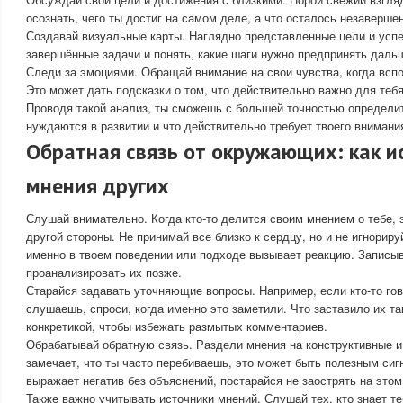
осознать, чего ты достиг на самом деле, а что осталось незаверше
Создавай визуальные карты. Наглядно представленные цели и успе
завершённые задачи и понять, какие шаги нужно предпринять даль
Следи за эмоциями. Обращай внимание на свои чувства, когда всп
Это может дать подсказки о том, что действительно важно для тебя
Проводя такой анализ, ты сможешь с большей точностью определит
нуждаются в развитии и что действительно требует твоего внимани
Обратная связь от окружающих: как и
мнения других
Слушай внимательно. Когда кто-то делится своим мнением о тебе, 
другой стороны. Не принимай все близко к сердцу, но и не игнориру
именно в твоем поведении или подходе вызывает реакцию. Записы
проанализировать их позже.
Старайся задавать уточняющие вопросы. Например, если кто-то гов
слушаешь, спроси, когда именно это заметили. Что заставило их т
конкретикой, чтобы избежать размытых комментариев.
Обрабатывай обратную связь. Раздели мнения на конструктивные и
замечает, что ты часто перебиваешь, это может быть полезным сиг
выражает негатив без объяснений, постарайся не заострять на этом
Также важно учитывать источники мнений. Слушай тех, кто знает те