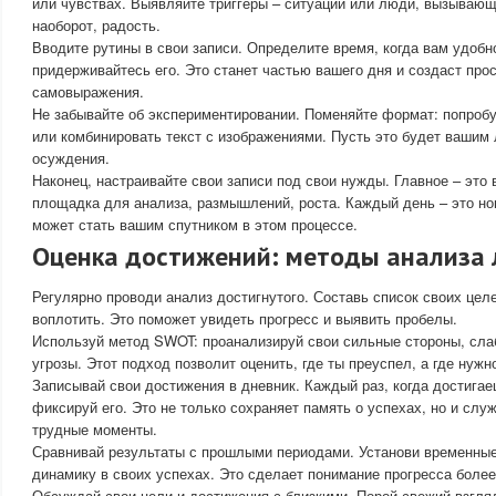
или чувствах. Выявляйте триггеры – ситуации или люди, вызывающ
наоборот, радость.
Вводите рутины в свои записи. Определите время, когда вам удобно
придерживайтесь его. Это станет частью вашего дня и создаст про
самовыражения.
Не забывайте об экспериментировании. Поменяйте формат: попробуй
или комбинировать текст с изображениями. Пусть это будет вашим
осуждения.
Наконец, настраивайте свои записи под свои нужды. Главное – это
площадка для анализа, размышлений, роста. Каждый день – это но
может стать вашим спутником в этом процессе.
Оценка достижений: методы анализа 
Регулярно проводи анализ достигнутого. Составь список своих целе
воплотить. Это поможет увидеть прогресс и выявить пробелы.
Используй метод SWOT: проанализируй свои сильные стороны, сла
угрозы. Этот подход позволит оценить, где ты преуспел, а где нужн
Записывай свои достижения в дневник. Каждый раз, когда достигае
фиксируй его. Это не только сохраняет память о успехах, но и слу
трудные моменты.
Сравнивай результаты с прошлыми периодами. Установи временные
динамику в своих успехах. Это сделает понимание прогресса боле
Обсуждай свои цели и достижения с близкими. Порой свежий взгля