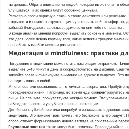
ты ценишь. Обрати внимание на людей, которые имеют опыт в обла
улучшаться, и их оценки будут особенно ценными.
Регулярно проси обратную связь о своих действиях или решениях.
открытости и поможет окружающим чувствовать себя комфортно, 
забывай благодарить за отзывы, даже если они тебе не нравятся.
В конце анализа мнений попробуй выделить основные моменты. Об
это даст более ясную картину того, какие аспекты требуют вниман
проработать слабые места и развиваться.
Медитация и mindfulness: практики д
Погружение в медитацию может стать настоящим открытием. Начнит
выделите 5–10 минут в день и сосредоточьтесь на дыхании. Садит
закройте глаза и фиксируйте внимание на вдохах и выдохах. Это по
наладить связь с собой.
Mindfulness или осознанность – отличная альтернатива. Пробуйте п
повседневной жизни. Например, во время еды сконцентрируйтесь на
пищи. Не спешите, прочувствуйте каждый момент. Это упражнение 
наблюдательность и углубляет связь с настоящим.
Для более глубокой практики попробуйте записывать в дневник сво
медитации. Это поможет вам понять, что беспокоит, а что радует. 
способствуют формированию нового взгляда на собственные переж
Групповые занятия
также могут быть полезны. Присоединяйтесь к