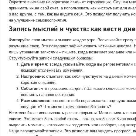
Обратите внимание на обратную связь от окружающих. Слушая мнен
принимать их на свой счет, а использовать как инструмент для анал
о вас другие, с тем, как вы видите себя. Это позволяет получить н
на улучшение самовосприятия.
Запись мыслей и чувств: как вести дн
Фиксируйте свои мысли и эмоции каждое утро. Записывайте сразу 
разум еще свеж. Это позволяет зафиксировать истинные чувства. Н
лишь утренними записями – пишите, когда возникает желание или 
Структурируйте записи следующим образом:
Дата и время:
всегда указывайте, когда вы репрезентовали 
поможет отслеживать изменения.
Настроение:
отметьте, как себя чувствуете на данный момен
короткие описания.
События:
что произошло за день? Запишите ключевые момен
повлиять на ваше состояние.
Размышления:
позвольте себе поразмыслить над чувствами
ощущаете? Что могло этому поспособствовать?
Не стесняйтесь использовать разные форматы. Можно писать в св
списки. Это может быть любой стиль – важно, чтобы вам было ком
выделить моменты, которыми вы гордитесь или наоборот, над котор
Чаще перечитывайте записи. Это позволит вам увидеть прогресс, 