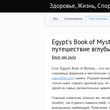
Здоровье, Жизнь, Спо
Все
Коллективные
Персональные
Egypt's Book of My
путешествие вглубь
Блог им. puls
Слот Egypt's Book of Mystery – это з
сокровища фараонов и мистические с
casino200.com/
казино. Разработанный
только шанс сорвать крупный куш, но 
одной из самых увлекательных цивили
Главным символом, конечно же, являе
(scatter), так и дикого символа (wild
выигрышных комбинаций. Появление тр