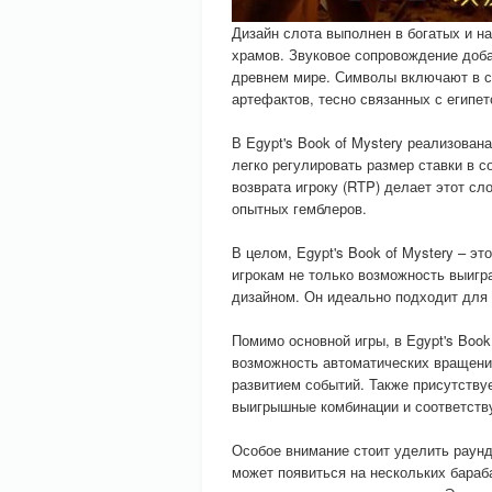
Дизайн слота выполнен в богатых и н
храмов. Звуковое сопровождение доб
древнем мире. Символы включают в се
артефактов, тесно связанных с египе
В Egypt's Book of Mystery реализова
легко регулировать размер ставки в с
возврата игроку (RTP) делает этот сл
опытных гемблеров.
В целом, Egypt's Book of Mystery – э
игрокам не только возможность выиг
дизайном. Он идеально подходит для 
Помимо основной игры, в Egypt's Boo
возможность автоматических вращений
развитием событий. Также присутству
выигрышные комбинации и соответст
Особое внимание стоит уделить рау
может появиться на нескольких бараб