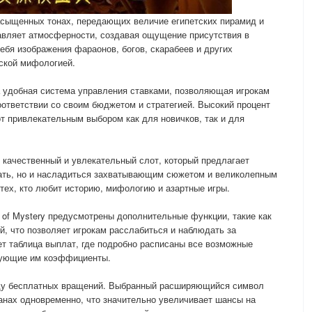
асыщенных тонах, передающих величие египетских пирамид и
авляет атмосферности, создавая ощущение присутствия в
бя изображения фараонов, богов, скарабеев и других
тской мифологией.
на удобная система управления ставками, позволяющая игрокам
оответствии со своим бюджетом и стратегией. Высокий процент
от привлекательным выбором как для новичков, так и для
то качественный и увлекательный слот, который предлагает
рать, но и насладиться захватывающим сюжетом и великолепным
тех, кто любит историю, мифологию и азартные игры.
k of Mystery предусмотрены дополнительные функции, такие как
, что позволяет игрокам расслабиться и наблюдать за
ет таблица выплат, где подробно расписаны все возможные
вующие им коэффициенты.
нду бесплатных вращений. Выбранный расширяющийся символ
анах одновременно, что значительно увеличивает шансы на