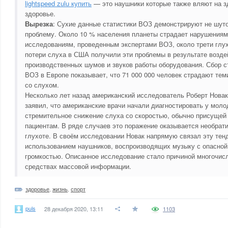
lightspeed zulu купить
— это наушники которые также вляют на з
здоровье.
Вырезка
: Сухие данные статистики ВОЗ демонстрируют не шут
проблему. Около 10 % населения планеты страдает нарушениями
исследованиям, проведенным экспертами ВОЗ, около трети глу
потери слуха в США получили эти проблемы в результате возде
производственных шумов и звуков работы оборудования. Сбор с
ВОЗ в Европе показывает, что 71 000 000 человек страдают те
со слухом.
Несколько лет назад американский исследователь Роберт Новак
заявил, что американские врачи начали диагностировать у мол
стремительное снижение слуха со скоростью, обычно присуще
пациентам. В ряде случаев это поражение оказывается необрат
глухоте. В своём исследовании Новак напрямую связал эту те
использованием наушников, воспроизводящих музыку с опасной
громкостью. Описанное исследование стало причиной многочис
средствах массовой информации.
здоровье
,
жизнь
,
спорт
puls
28 декабря 2020, 13:11
1103