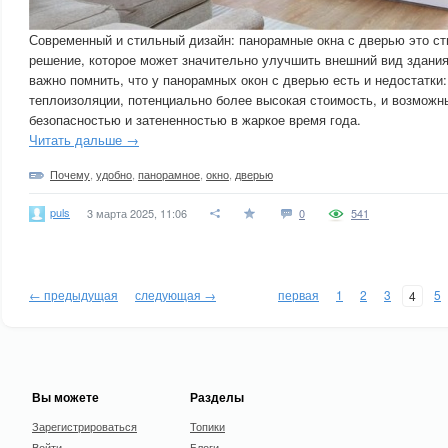
Современный и стильный дизайн: панорамные окна с дверью это ст
решение, которое может значительно улучшить внешний вид здани
важно помнить, что у панорамных окон с дверью есть и недостатки
теплоизоляции, потенциально более высокая стоимость, и возможн
безопасностью и затененностью в жаркое время года.
Читать дальше →
Почему
,
удобно
,
панорамное
,
окно
,
дверью
puls
3 марта 2025, 11:06
0
541
← предыдущая
следующая →
первая
1
2
3
5
4
Вы можете
Разделы
Зарегистрироваться
Топики
Войти
Блоги