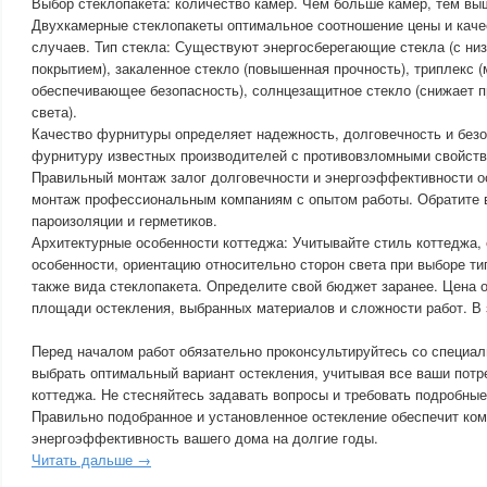
Выбор стеклопакета: количество камер. Чем больше камер, тем выш
Двухкамерные стеклопакеты оптимальное соотношение цены и каче
случаев. Тип стекла: Существуют энергосберегающие стекла (с н
покрытием), закаленное стекло (повышенная прочность), триплекс (
обеспечивающее безопасность), солнцезащитное стекло (снижает п
света).
Качество фурнитуры определяет надежность, долговечность и безо
фурнитуру известных производителей с противовзломными свойств
Правильный монтаж залог долговечности и энергоэффективности о
монтаж профессиональным компаниям с опытом работы. Обратите 
пароизоляции и герметиков.
Архитектурные особенности коттеджа: Учитывайте стиль коттеджа, 
особенности, ориентацию относительно сторон света при выборе ти
также вида стеклопакета. Определите свой бюджет заранее. Цена о
площади остекления, выбранных материалов и сложности работ. В
Перед началом работ обязательно проконсультируйтесь со специал
выбрать оптимальный вариант остекления, учитывая все ваши потр
коттеджа. Не стесняйтесь задавать вопросы и требовать подробные
Правильно подобранное и установленное остекление обеспечит ком
энергоэффективность вашего дома на долгие годы.
Читать дальше →