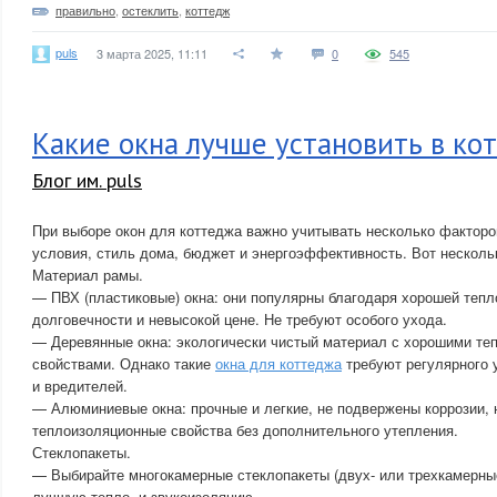
правильно
,
остеклить
,
коттедж
puls
3 марта 2025, 11:11
0
545
Какие окна лучше установить в ко
Блог им. puls
При выборе окон для коттеджа важно учитывать несколько факторо
условия, стиль дома, бюджет и энергоэффективность. Вот несколь
Материал рамы.
— ПВХ (пластиковые) окна: они популярны благодаря хорошей тепло
долговечности и невысокой цене. Не требуют особого ухода.
— Деревянные окна: экологически чистый материал с хорошими т
свойствами. Однако такие
окна для коттеджа
требуют регулярного у
и вредителей.
— Алюминиевые окна: прочные и легкие, не подвержены коррозии,
теплоизоляционные свойства без дополнительного утепления.
Стеклопакеты.
— Выбирайте многокамерные стеклопакеты (двух- или трехкамерны
лучшую тепло- и звукоизоляцию.