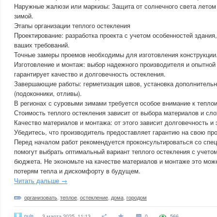
Наружные жалюзи или маркизы: Защита от солнечного света летом
зимой.
Этапы организации теплого остекления
Проектирование: разработка проекта с учетом особенностей здания
ваших требований.
Точные замеры проемов необходимы для изготовления конструкции
Изготовление и монтаж: выбор надежного производителя и опытной
гарантирует качество и долговечность остекления.
Завершающие работы: герметизация швов, установка дополнитель
(подоконники, отливы).
В регионах с суровыми зимами требуется особое внимание к тепло
Стоимость теплого остекления зависит от выбора материалов и сло
Качество материалов и монтажа: от этого зависит долговечность и
Убедитесь, что производитель предоставляет гарантию на свою пр
Перед началом работ рекомендуется проконсультироваться со спе
помогут выбрать оптимальный вариант теплого остекления с учето
бюджета. Не экономьте на качестве материалов и монтаже это мож
потерям тепла и дискомфорту в будущем.
Читать дальше →
организовать
,
теплое
,
остекление
,
дома
,
городом
puls
3 марта 2025, 11:13
0
566