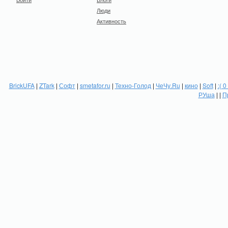
Люди
Активность
BrickUFA
|
ZTark
|
Софт
|
smetafor.ru
|
Техно-Голод
|
ЧеЧу.Ru
|
кино
|
Soft
|
:( 0
РУша
| |
П