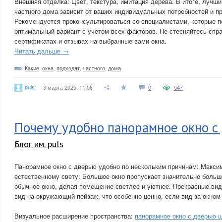
Внешняя отделка: Цвет, текстура, имитация дерева. В итоге, лучш
частного дома зависит от ваших индивидуальных потребностей и п
Рекомендуется проконсультироваться со специалистами, которые п
оптимальный вариант с учетом всех факторов. Не стесняйтесь спра
сертификатах и отзывах на выбранные вами окна.
Читать дальше →
Какие
,
окна
,
подходят
,
частного
,
дома
puls
3 марта 2025, 11:08
0
547
Почему удобно панорамное окно с
Блог им. puls
Панорамное окно с дверью удобно по нескольким причинам: Макси
естественному свету: Большое окно пропускает значительно больш
обычное окно, делая помещение светлее и уютнее. Прекрасные ви
вид на окружающий пейзаж, что особенно ценно, если вид за окном
Визуальное расширение пространства:
панорамное окно с дверью ц