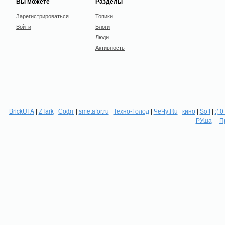
Вы можете
Разделы
Зарегистрироваться
Топики
Войти
Блоги
Люди
Активность
BrickUFA
|
ZTark
|
Софт
|
smetafor.ru
|
Техно-Голод
|
ЧеЧу.Ru
|
кино
|
Soft
|
:( 0
РУша
| |
П