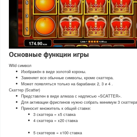
Основные функции игры
Wild символ
Изображён в виде золотой короны.
Заменяет все обычные символы, кроме скаттера.
Может появляться только на барабанах 2, 3 и 4 .
Скаттер (Scatter)
Представлен в виде алмаза с надписью «SCATTER».
Для активации фриспинов нужно собрать минимум 3 скаттера
Приносит множитель к общей ставке:
3 скаттера = x5 ставка
4 скаттера = x20 ставка
5 скаттеров = x100 ставка