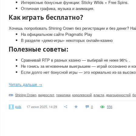
Интересные бонусные функции: Sticky Wilds + Free Spins.
Отличная графика, музыка и анимация.
Как играть бесплатно?
Хочешь попробовать Shining Crown без регистрации и без денег? Н
На официальном сайте Pragmatic Play
В разделе «демо-игры» некоторых онлайн-казино
Полезные советы:
Сравнивай RTP в разных казино — выбирай не ниже 96% .
Не гонись за мгновенным выигрышем — играй осознанно и к
Если долго нет бонусной игры — это нормально из-за высоко
Читать дальше →
Shining Crown
,
видеослот
,
тематики
,
королевской
,
власти
,
драгоценностей
,
бо
puls
17 июня 2025, 14:29
0
556