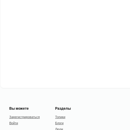
Вы можете
Разделы
Зарегистрироваться
Топики
Войти
Блоги
Люди