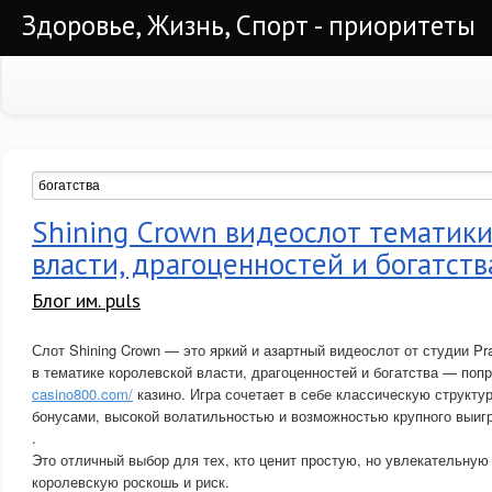
Здоровье, Жизнь, Спорт - приоритеты
Shining Crown видеослот тематик
власти, драгоценностей и богатств
Блог им. puls
Слот Shining Crown — это яркий и азартный видеослот от студии Pr
в тематике королевской власти, драгоценностей и богатства — поп
casino800.com/
казино. Игра сочетает в себе классическую структу
бонусами, высокой волатильностью и возможностью крупного выиг
.
Это отличный выбор для тех, кто ценит простую, но увлекательную
королевскую роскошь и риск.