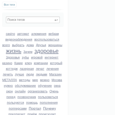
Все теги
casino
автомат
алюминия
вебкам
видеонаблюдения
воспользоваться
всего
выбрать
дома
Друзья
женщины
жизнь
здоровье
Зачем
Здоровья
зубы
игровой
интернет
казино
Какие
ключ
компании
который
коттедж
лазерная
лечат
лечения
лечить
лучше
люди
людьми
Магазин
МЕТАЛЛА
методы
мир
можно
Москва
нужно
обслуживание
обучение
окна
окон
онлайн
организовать
Очень
перед
позвоночник
пользоваться
пользуются
помощь
пополнения
Портал
Почему
попперсами
предлагает
приём
происходит