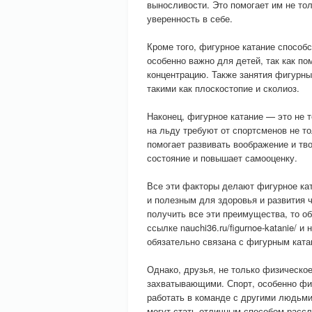
выносливости. Это помогает им не тол
уверенность в себе.
Кроме того, фигурное катание способ
особенно важно для детей, так как по
концентрацию. Также занятия фигурны
такими как плоскостопие и сколиоз.
Наконец, фигурное катание — это не т
на льду требуют от спортсменов не то
помогает развивать воображение и тв
состояние и повышает самооценку.
Все эти факторы делают фигурное ка
и полезным для здоровья и развития ч
получить все эти преимущества, то о
ссылке nauchi36.ru/figurnoe-katanie/ и
обязательно связана с фигурным ката
Однако, друзья, не только физическо
захватывающими. Спорт, особенно фиг
работать в команде с другими людьми
могут стать отличным способом рассл