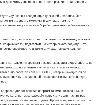
ько достигать успехов в спорте, но и развивать силу воли и
ствует улучшению координации движений и баланса. Это
могает им развивать моторику и улучшать память и
м катанием могут помочь в борьбе с детскими заболеваниями,
олько спорт, но и искусство. Красивые и элегантные движения
лько физической подготовки, но и творческого подхода. Это
орческие способности, а также улучшает эмоциональное
тание не только интересным и захватывающим видом спорта, но
еловека. Если вы хотите научиться кататься на коньках и
бязательно посетите сайт NAUCHI36, который находиться по
 начните свой путь к здоровой и красивой жизни, которая будет
нием!
е здоровье делает занятия спортом такими интересными и
урное катание также разовьёт нашу силу воли, научит вас
 и достигать поставленных целей. Кроме того, занятия спортом
абиться и отвлечься от повседневных забот, что просто