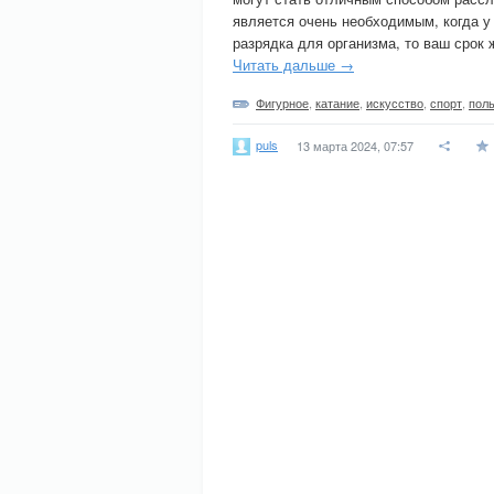
является очень необходимым, когда у
разрядка для организма, то ваш срок 
Читать дальше →
Фигурное
,
катание
,
искусство
,
спорт
,
пол
puls
13 марта 2024, 07:57