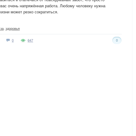
 вас очень напряжённая работа. Любому человеку нужна
жизни может резко сократиться.
ьза
,
здоровья
0
647
0