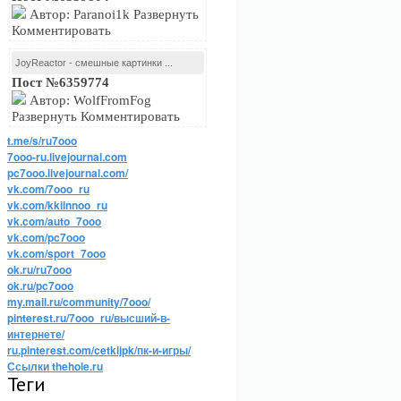
Автор: Paranoi1k Развернуть
Комментировать
JoyReactor - смешные картинки ...
Пост №6359774
Автор: WolfFromFog
Развернуть Комментировать
t.me/s/ru7ooo
7ooo-ru.livejournal.com
pc7ooo.livejournal.com/
vk.com/7ooo_ru
vk.com/kkiinnoo_ru
vk.com/auto_7ooo
vk.com/pc7ooo
vk.com/sport_7ooo
ok.ru/ru7ooo
ok.ru/pc7ooo
my.mail.ru/community/7ooo/
pinterest.ru/7ooo_ru/высший-в-
интернете/
ru.pinterest.com/cetkijpk/пк-и-игры/
Ссылки thehole.ru
Теги