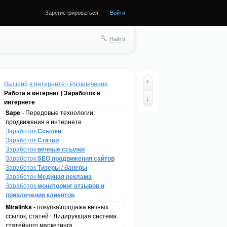
Зарегистрироваться
Войти
Найти
Высший в интернете - Развлечение
Работа в интернет | Заработок в
интернете
Sape
- Передовые технологии
продвижения в интернете
Заработок
Ссылки
Заработок
Статьи
Заработок
вечные ссылки
Заработок
SEO продвижения сайтов
Заработок
Тизеры / банеры
Заработок
Мединая реклама
Заработок
мониторинг отзывов и
привлечения клиентов
Miralinks
- покупка\продажа вечных
ссылок, статей ! Лидирующая система
статейного маркетинга .