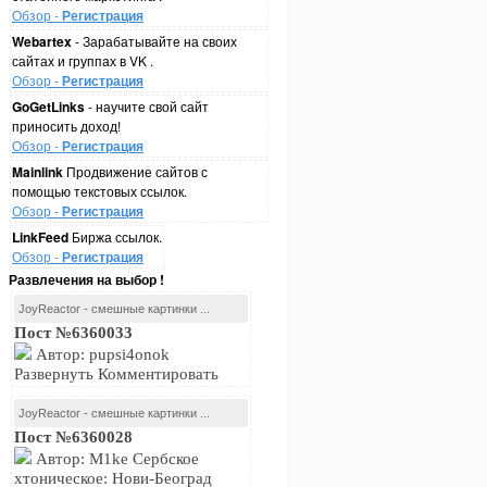
Обзор -
Регистрация
Webartex
- Зарабатывайте на своих
сайтах и группах в VK .
Обзор -
Регистрация
GoGetLinks
- научите свой сайт
приносить доход!
Обзор -
Регистрация
Mainlink
Продвижение сайтов с
помощью текстовых ссылок.
Обзор -
Регистрация
LinkFeed
Биржа ссылок.
Обзор -
Регистрация
Развлечения на выбор !
JoyReactor - смешные картинки ...
Пост №6360033
Автор: pupsi4onok
Развернуть Комментировать
JoyReactor - смешные картинки ...
Пост №6360028
Автор: M1ke Сербское
хтоническое: Нови-Београд