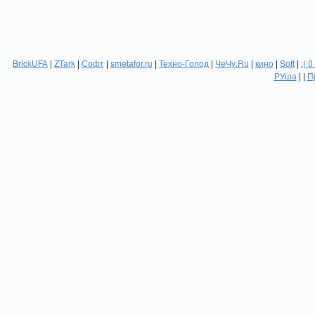
BrickUFA
|
ZTark
|
Софт
|
smetafor.ru
|
Техно-Голод
|
ЧеЧу.Ru
|
кино
|
Soft
|
:( 0
РУша
| |
П